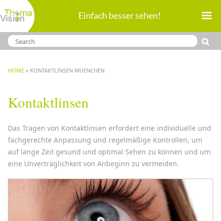
Direkt
Einfach besser sehen!
zum
Inhalt
BREADCRUMB
HOME
KONTAKTLINSEN MUENCHEN
Kontaktlinsen
Das Tragen von Kontaktlinsen erfordert eine individuelle und
fachgerechte Anpassung und regelmäßige Kontrollen, um
auf lange Zeit gesund und optimal Sehen zu können und um
eine Unverträglichkeit von Anbeginn zu vermeiden.